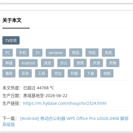
关于本文
TV应用
PC
手机
TV
windows
精选
快选
系统
神器
Android
高效
办公
便携
开源
转换
播放
安卓
工具
优化
利器
下载
地图
本文热度：已超过
44768 ℃
生产日期：黑域基地至-2026-06-22
生产链接：
https://m.hybase.com/shouji/tv/2324.html
下一篇：
[Android] 移动办公利器 WPS Office Pro v2026.0408 解锁
高级版