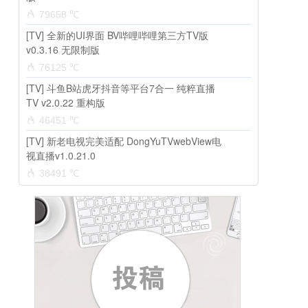
79658 ℃
[TV] 全新的UI界面 BV哔哩哔哩第三方TV版
v0.3.16 无限制版
76125 ℃
[TV] 斗鱼B站虎牙抖音等平台7合一 纯粹直播
TV v2.0.22 重构版
46451 ℃
[TV] 新老电视完美适配 DongYuTVwebView电
视直播v1.0.21.0
38491 ℃