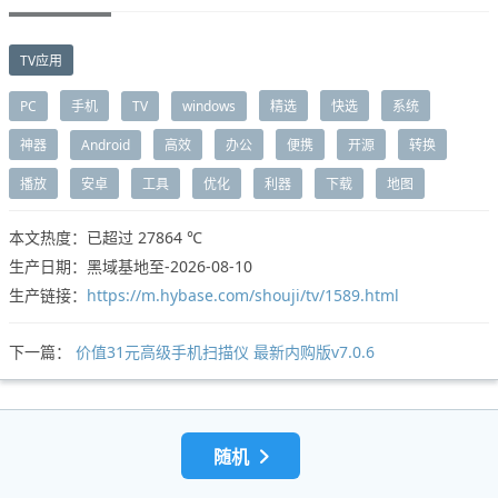
TV应用
PC
手机
TV
windows
精选
快选
系统
神器
Android
高效
办公
便携
开源
转换
播放
安卓
工具
优化
利器
下载
地图
本文热度：已超过
27864 ℃
生产日期：黑域基地至-2026-08-10
生产链接：
https://m.hybase.com/shouji/tv/1589.html
下一篇：
价值31元高级手机扫描仪 最新内购版v7.0.6
随机