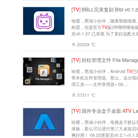
[
TV
] BBLL完美复刻 Blbl v0
哈喽，黑域小伙伴，随着智能电视
刚需，但是官方
TV
版(哔哩哔哩电视
至v0.1.27 已亲测 为了更好适配大屏
20029 ℃
[
TV
] 轻松管理文件 File Manag
哈喽，黑域小伙伴，Android
TV
已
带本机文件管理器。那么，这次我
理工具——文件管理器+ 06....
37311 ℃
[
TV
] 国外专业盒子桌面 A
TV
La
哈喽，黑域小伙伴，电视盒子默认
体验，那么可以进行第三方桌面启
爽好用！ 06.22更新至v0.2.1+0.1.37