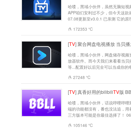
哈喽，黑域小伙伴，虽然无脑短视
APP咱们安利过不少，但今天这款就比
07.08更新至v3.0.1 已亲测 它的原
172353 ℃
[
TV
] 聚合网盘电视播放 当贝
哈喽，黑域小伙伴，网盘储存视频
放器软件。而今天我们来看看当贝
等...配置好以后完全可以当成你的电
27248 ℃
[
TV
] 真香好用的bilibili
TV
版 B
哈喽，黑域小伙伴，话说哔哩哔哩
端的功能都没有，番也没法追，用
三方版本可能是你最佳选择了！ 06.2
105146 ℃