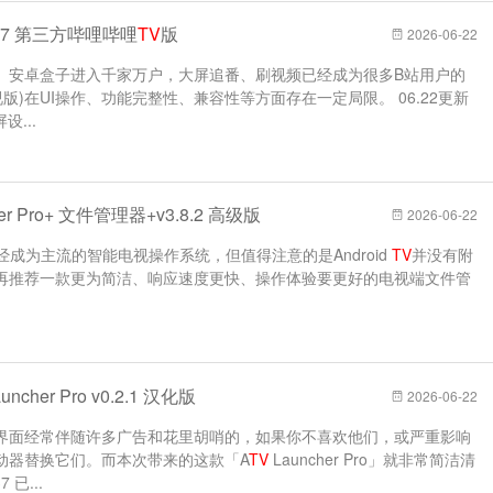
.1.27 第三方哔哩哔哩
TV
版
2026-06-22
、安卓盒子进入千家万户，大屏追番、刷视频已经成为很多B站用户的
版)在UI操作、功能完整性、兼容性等方面存在一定局限。 06.22更新
设...
er Pro+ 文件管理器+v3.8.2 高级版
2026-06-22
经成为主流的智能电视操作系统，但值得注意的是Android
TV
并没有附
再推荐一款更为简洁、响应速度更快、操作体验要更好的电视端文件管
uncher Pro v0.2.1 汉化版
2026-06-22
界面经常伴随许多广告和花里胡哨的，如果你不喜欢他们，或严重影响
动器替换它们。而本次带来的这款「A
TV
Launcher Pro」就非常简洁清
 已...