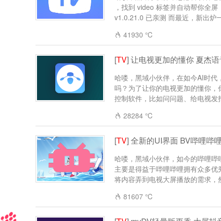
，找到 video 标签并自动帮你全
v1.0.21.0 已亲测 而最近，新出炉一
41930 ℃
[
TV
] 让电视更加的懂你 夏杰语
哈喽，黑域小伙伴，在如今AI时
吗？为了让你的电视更加的懂你，
控制软件，比如问问题、给电视发指令
28284 ℃
[
TV
] 全新的UI界面 BV哔哩哔
哈喽，黑域小伙伴，如今的哔哩哔哩
主要是得益于哔哩哔哩拥有众多优秀
将内容弄到电视大屏播放的需求，然而
81607 ℃