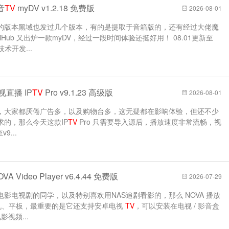
音
TV
myDV v1.2.18 免费版
2026-08-01
的版本黑域也发过几个版本，有的是提取于音箱版的，还有经过大佬魔
Hub 又出炉一款myDV，经过一段时间体验还挺好用！ 08.01更新至
技术开发...
视直播 IP
TV
Pro v9.1.23 高级版
2026-08-01
，大家都厌倦广告多，以及购物台多，这无疑都在影响体验，但还不少
的，那么今天这款IP
TV
Pro 只需要导入源后，播放速度非常流畅，视
9...
Video Player v6.4.44 免费版
2026-07-29
影电视剧的同学，以及特别喜欢用NAS追剧看影的，那么 NOVA 播放
手机、平板，最重要的是它还支持安卓电视
TV
，可以安装在电视 / 影音盒
视频...