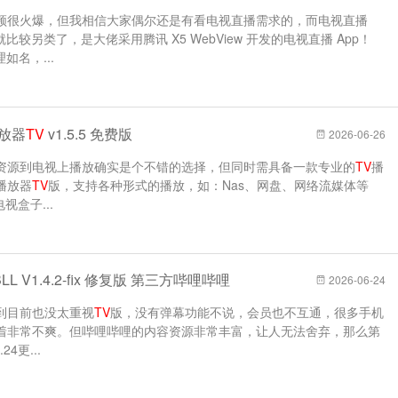
频很火爆，但我相信大家偶尔还是有看电视直播需求的，而电视直播
较另类了，是大佬采用腾讯 X5 WebView 开发的电视直播 App！
理如名，...
播放器
TV
v1.5.5 免费版
2026-06-26
资源到电视上播放确实是个不错的选择，但同时需具备一款专业的
TV
播
播放器
TV
版，支持各种形式的播放，如：Nas、网盘、网络流媒体等
视盒子...
BLL V1.4.2-fix 修复版 第三方哔哩哔哩
2026-06-24
到目前也没太重视
TV
版，没有弹幕功能不说，会员也不互通，很多手机
着非常不爽。但哔哩哔哩的内容资源非常丰富，让人无法舍弃，那么第
4更...