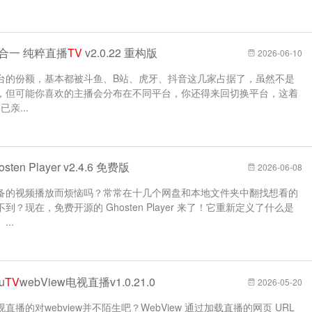
7合一 纯粹直播
TV
v2.0.22 重构版
2026-06-10
台的份额，基本都被斗鱼、B站、虎牙、抖音这几家占据了，虽然不是
，但可能你喜欢的主播会分布在不同平台，你还得来回切换平台，这着
已亲...
ten Player v2.4.6 免费版
2026-06-08
备的视频播放而烦恼吗？常常在十几个网盘和本地文件夹中翻找想看的
现在，免费开源的 Ghosten Player 来了！它重新定义了什么是
..
u
TV
webView电视直播v1.0.21.0
2026-05-20
的对webview并不陌生吧？WebView 通过加载直播的网页 URL