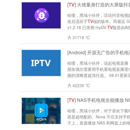
[
TV
] 大佬量身打造的大屏版抖
哈喽，黑域小伙伴，话说抖音电视
改后适应于
TV
端的版本。而最近 Gi
v1.2.18 已亲测 myDV
TV
版是由AI
31718 ℃
[Android] 开源无广告的手机电
哈喽，黑域小伙伴，说起电视直播
朋友偶尔需要用手机看电视直播需求
频的清晰度超清任选。 08.01更新至v
42236 ℃
[
TV
] NAS手机电视全能播放 NOVA 
哈喽，黑域小伙伴，对于喜欢下载电
器是超绝配的。Nova 不仅支持
子上，直接播放 NAS 和网盘上的电影