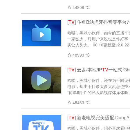
44808 ℃
[
TV
] 斗鱼B站虎牙抖音等平台
哈喽，黑域小伙伴，如今的直播平
一家独大，对用户来说也是件好事
实让人头大。 06.10更新至v2.0.22 
48993 ℃
[
TV
] 云盘/本地/IP
TV
一站式 Ghos
哈喽，黑域小伙伴，还在为不同设
电影，却由于目录太多太乱怎也找不到？
“简单即用” 的私人影视媒体库体验。.
45463 ℃
[
TV
] 新老电视完美适配 DongY
哈喽，黑域小伙伴，想必喜欢看电视直播