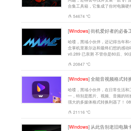
合集工具箱，它集成了你对电脑硬件检
54674 ℃
[
Windows
] 街机爱好者的必备工
哈喽，黑域小伙伴，还记得当年和小
念掌机里塞尔达和最终幻想的感动吗
v0.289 已亲测 不管你是80后、90后
20847 ℃
[
Windows
] 全能音视频格式转换器 W
哈喽，黑域小伙伴，在日常生活和
一，特别是图片、视频、音频的转换，而
强大的多媒体格式转换利器了！ 08.01更
21116 ℃
[
Windows
] 从此告别老旧电脑卡顿 Pr