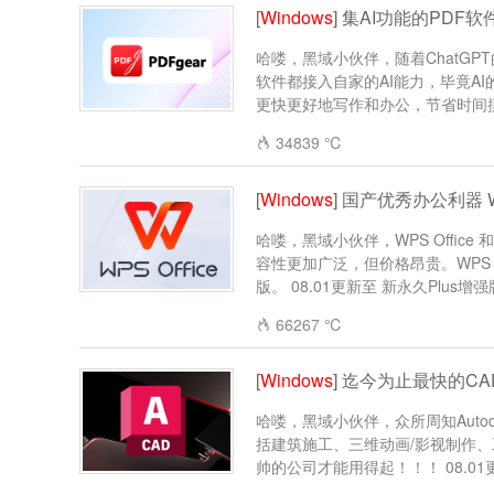
[
Windows
] 集AI功能的PDF软件 
哈喽，黑域小伙伴，随着ChatGPT
软件都接入自家的AI能力，毕竟A
更快更好地写作和办公，节省时间摸鱼
34839 ℃
[
Windows
] 国产优秀办公利器 WP
哈喽，黑域小伙伴，WPS Office
容性更加广泛，但价格昂贵。WPS O
版。 08.01更新至 新永久Plus增强版
66267 ℃
[
Windows
] 迄今为止最快的CAD版
哈喽，黑域小伙伴，众所周知Aut
括建筑施工、三维动画/影视制作、
帅的公司才能用得起！！！ 08.01更新