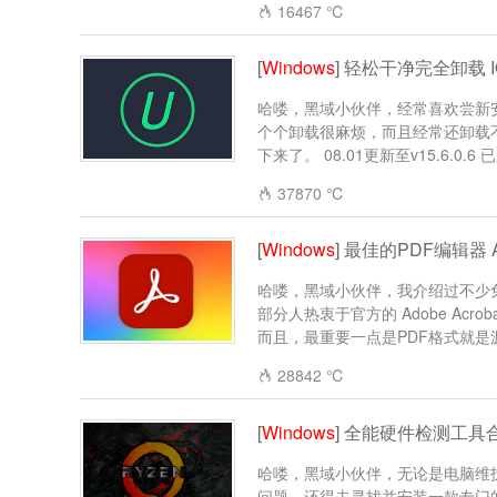
16467 ℃
[
Windows
] 轻松干净完全卸载 IObit
哈喽，黑域小伙伴，经常喜欢尝新
个个卸载很麻烦，而且经常还卸载
下来了。 08.01更新至v15.6.0.6 已
37870 ℃
[
Windows
] 最佳的PDF编辑器 Ado
哈喽，黑域小伙伴，我介绍过不少免
部分人热衷于官方的 Adobe Ac
而且，最重要一点是PDF格式就是源于A
28842 ℃
[
Windows
] 全能硬件检测工具合
哈喽，黑域小伙伴，无论是电脑维
问题，还得去寻找并安装一款专门