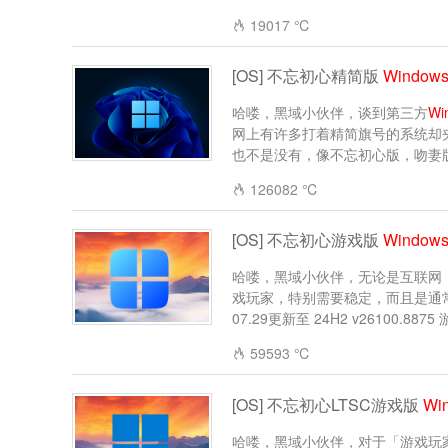
19017 ℃
[OS] 不忘初心精简版
Window
哈喽，黑域小伙伴，谈到第三方
Wi
网上有许多打着精简旗号的系统却夹
也不是没有，像不忘初心版，吻妻版，
126082 ℃
[OS] 不忘初心游戏版
Window
哈喽，黑域小伙伴，无论是互联网
戏玩家，特别需要稳定，而且是通
07.29更新至 24H2 v26100.8875 
59593 ℃
[OS] 不忘初心LTSC游戏版
Wi
哈喽，黑域小伙伴，对于「游戏玩