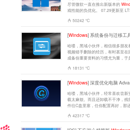
尽管微软一直在推出新版本的
Win
戏性能的负优化。 07.29更新至 LTSC20
50242 ℃
[
Windows
] 系统备份与迁移工具 Has
哈喽，黑域小伙伴，相信很多朋友
视频错手删除的经历，有时甚至在回收站
成备份重要资料的习惯尤为重，于是带
18131 ℃
[
Windows
] 深度优化电脑 Advance
哈喽，黑域小伙伴，经常喜欢尝新
载太麻烦。而且还卸载不干净，残
件往C盘里塞，任你配置再好，那还是
42317 ℃