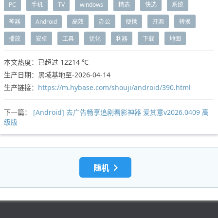
PC
手机
TV
windows
精选
快选
系统
神器
Android
高效
办公
便携
开源
转换
播放
安卓
工具
优化
利器
下载
地图
本文热度：已超过
12214 ℃
生产日期：黑域基地至-2026-04-14
生产链接：
https://m.hybase.com/shouji/android/390.html
下一篇：
[Android] 去广告畅享追剧看影神器 爱其意v2026.0409 高
级版
随机