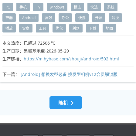
PC
手机
TV
windows
精选
快选
系统
神器
Android
高效
办公
便携
开源
转换
播放
安卓
工具
优化
利器
下载
地图
本文热度：已超过
72506 ℃
生产日期：黑域基地至-2026-05-29
生产链接：
https://m.hybase.com/shouji/android/502.html
下一篇：
[Android] 想换发型必备 换发型相机v12会员解锁版
随机