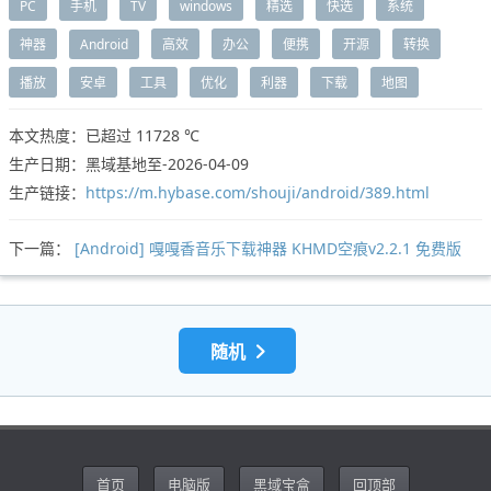
PC
手机
TV
windows
精选
快选
系统
神器
Android
高效
办公
便携
开源
转换
播放
安卓
工具
优化
利器
下载
地图
本文热度：已超过
11728 ℃
生产日期：黑域基地至-2026-04-09
生产链接：
https://m.hybase.com/shouji/android/389.html
下一篇：
[Android] 嘎嘎香音乐下载神器 KHMD空痕v2.2.1 免费版
随机
首页
电脑版
黑域宝盒
回顶部