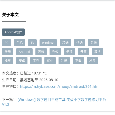
关于本文
Android软件
PC
手机
TV
windows
精选
快选
系统
神器
Android
高效
办公
便携
开源
转换
播放
安卓
工具
优化
利器
下载
地图
本文热度：已超过
19731 ℃
生产日期：黑域基地至-2026-08-10
生产链接：
https://m.hybase.com/shouji/android/361.html
下一篇：
[Windows] 数学题目生成工具 美蛋小学数学题练习平台
V1.2