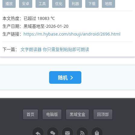
播放
安卓
工具
优化
利器
下载
地图
本文热度：已超过
18083 ℃
生产日期：黑域基地至-2026-01-20
生产链接：
https://m.hybase.com/shouji/android/2696.html
下一篇：
文字朗读器 你只需复制粘贴即可朗读
随机
首页
电脑版
黑域宝盒
回顶部