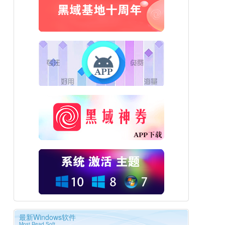
最新Windows软件
Most Read Soft