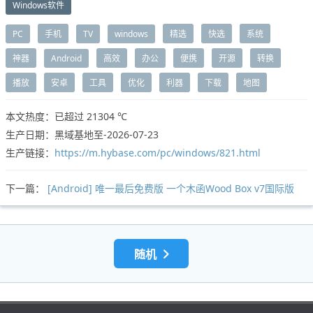
Windows软件
PC
手机
TV
windows
精选
快选
系统
神器
Android
高效
办公
便携
开源
转换
播放
安卓
工具
优化
利器
下载
地图
本文热度：已超过
21304 ℃
生产日期：黑域基地至-2026-07-23
生产链接：
https://m.hybase.com/pc/windows/821.html
下一篇：
[Android] 唯一最后免费版 一个木函Wood Box v7国际版
随机