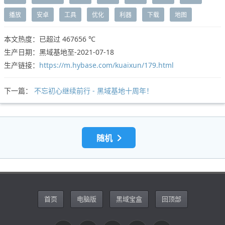
播放
安卓
工具
优化
利器
下载
地图
本文热度：已超过
467656 ℃
生产日期：黑域基地至-2021-07-18
生产链接：
https://m.hybase.com/kuaixun/179.html
下一篇：
不忘初心继续前行 - 黑域基地十周年！
随机
首页
电脑版
黑域宝盒
回顶部