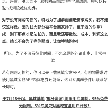
东，抖音、唯品会等...复制商品链接到APP里搜索，即可获得
返+找到隐藏优惠券。
对于没有网购习惯的，特地为了加群而创造需求购买，我不建
议这样做。因为钱大部分被平台商家挣了，至于返的你拿7
成，剩下那点才是站长的，而且我还要缴税，成本，利润这么
点。站长不会为了挣你那点，让你特地购物！
所以，为了不浪费彼此时间，不怎么网购的请止步，非常抱
歉！
若有网购习惯的，你可以先下载黑域宝盒APP，有购物需求时
使用黑域宝盒APP领优惠券还能返，达到专属群条件后联系站
长即可。
于7月18号起，黑域基地 [部分资源] 将采用专属制，95%免费
无限制，5%专属只对黑域宝盒用户开放！