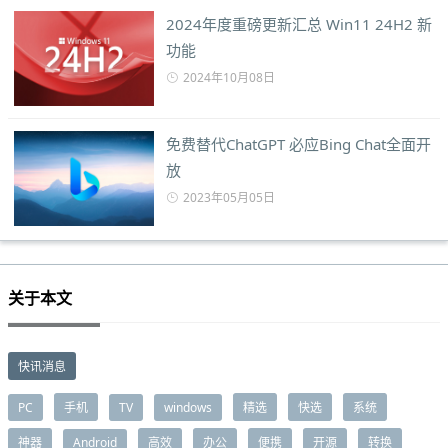
2024年度重磅更新汇总 Win11 24H2 新
功能
2024年10月08日
免费替代ChatGPT 必应Bing Chat全面开
放
2023年05月05日
关于本文
快讯消息
PC
手机
TV
windows
精选
快选
系统
神器
Android
高效
办公
便携
开源
转换