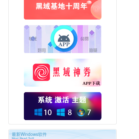
最新Windows软件
Most Read Soft