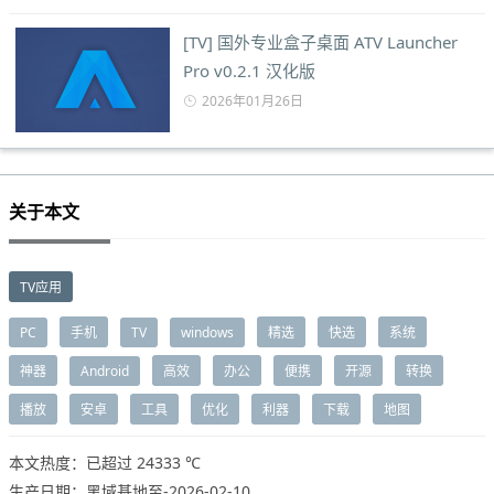
[TV] 国外专业盒子桌面 ATV Launcher
Pro v0.2.1 汉化版
2026年01月26日
关于本文
TV应用
PC
手机
TV
windows
精选
快选
系统
神器
Android
高效
办公
便携
开源
转换
播放
安卓
工具
优化
利器
下载
地图
本文热度：已超过
24333 ℃
生产日期：黑域基地至-2026-02-10