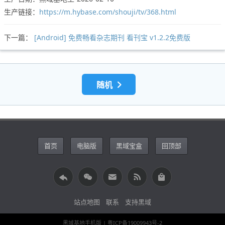
生产链接：
https://m.hybase.com/shouji/tv/368.html
下一篇：
[Android] 免费畅看杂志期刊 看刊宝 v1.2.2免费版
随机
首页
电脑版
黑域宝盒
回顶部
站点地图
联系
支持黑域
黑域基地手机版
| 粤ICP备19009943号-2