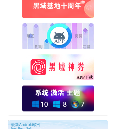
最新Android软件
Most Read Soft