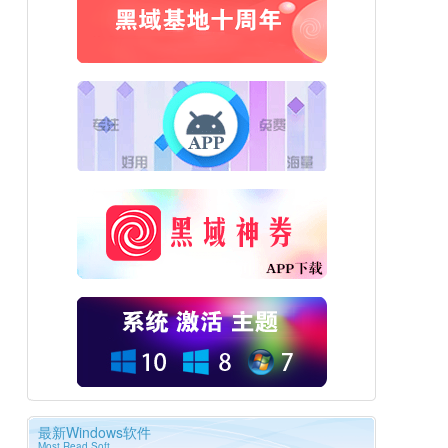
最新Windows软件
Most Read Soft