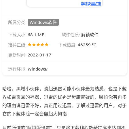
所属分类:
Windows软件
下载大小:
68.1 MB
软件性质:
解锁软件
推荐星级:
下载热度:
46259 ℃
更新时间:
2022-01-17
Windows/
运行环境:
哈喽，黑域小伙伴，谈起迅雷可能小伙伴最为熟悉，也是下载
界如雷贯耳的神器，迅雷的优秀是毋庸置疑的，哪怕你有再多
的理由说迅雷不好，真正用过迅雷、了解过迅雷的用户，对于
它的下载体验一定会竖起大拇指！
目前所谓的“解锁版迅雷”，只是将下载线程数给提高来达到不