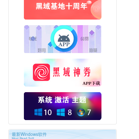
最新Windows软件
Most Read Soft