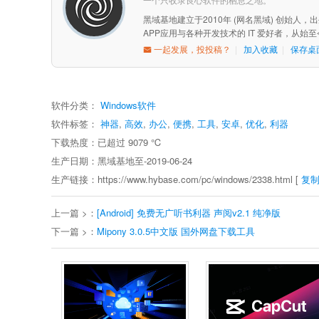
黑域基地建立于2010年 (网名黑域) 创始人
APP应用与各种开发技术的 IT 爱好者，从
一起发展，投投稿？
|
加入收藏
|
保存桌
软件分类：
Windows软件
软件标签：
神器
,
高效
,
办公
,
便携
,
工具
,
安卓
,
优化
,
利器
下载热度：已超过
9079
℃
生产日期：黑域基地至-2019-06-24
生产链接：https://www.hybase.com/pc/windows/2338.html [
复
上一篇 >：
[Android] 免费无广听书利器 声阅v2.1 纯净版
下一篇 >：
Mipony 3.0.5中文版 国外网盘下载工具