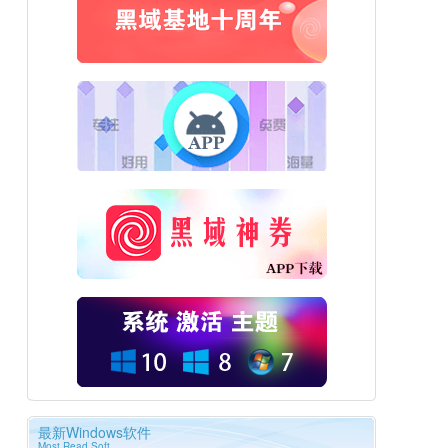
最新Windows软件
Most Read Soft