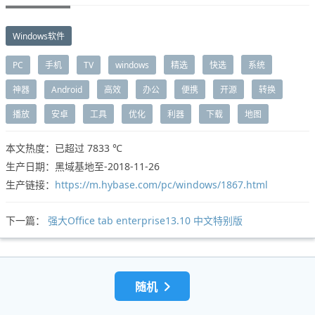
Windows软件
PC
手机
TV
windows
精选
快选
系统
神器
Android
高效
办公
便携
开源
转换
播放
安卓
工具
优化
利器
下载
地图
本文热度：已超过
7833 ℃
生产日期：黑域基地至-2018-11-26
生产链接：
https://m.hybase.com/pc/windows/1867.html
下一篇：
强大Office tab enterprise13.10 中文特别版
随机