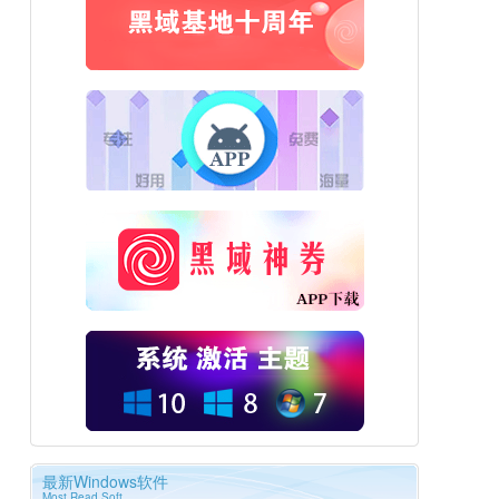
最新Windows软件
Most Read Soft