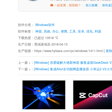
一起发展，投投稿？
|
加入收藏
|
保存桌
软件分类：
Windows软件
软件标签：
神器
,
高效
,
办公
,
便携
,
工具
,
安卓
,
优化
,
利器
下载热度：已超过
13518
℃
生产日期：黑域基地至-2018-04-13
生产链接：https://www.hybase.com/pc/windows/1411.html [
复
上一篇 >：
[Windows] 吾爱破解大佬新神器 极客桌面GeekDesk V2
下一篇 >：
[Windows] 集成Alist全功能网盘播放器 小幸运2 V2.0.5