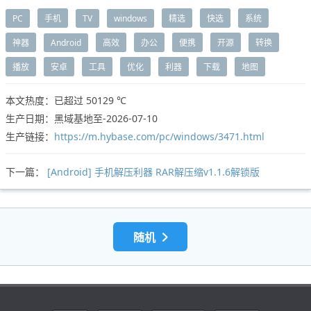
PC
手机
TV
windows
精选
快选
系统
神器
Android
高效
办公
便携
开源
转换
播放
安卓
工具
优化
利器
下载
地图
本文热度：已超过
50129 ℃
生产日期：黑域基地至-2026-07-10
生产链接：
https://m.hybase.com/pc/windows/3471.html
下一篇：
[Android] 手机解压利器 RAR解压缩v1.1.6解锁版
随机