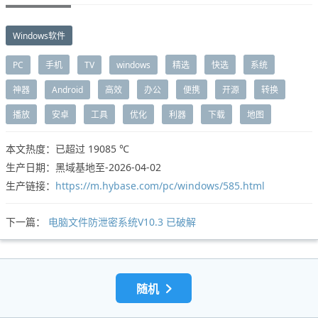
Windows软件
PC
手机
TV
windows
精选
快选
系统
神器
Android
高效
办公
便携
开源
转换
播放
安卓
工具
优化
利器
下载
地图
本文热度：已超过
19085 ℃
生产日期：黑域基地至-2026-04-02
生产链接：
https://m.hybase.com/pc/windows/585.html
下一篇：
电脑文件防泄密系统V10.3 已破解
随机