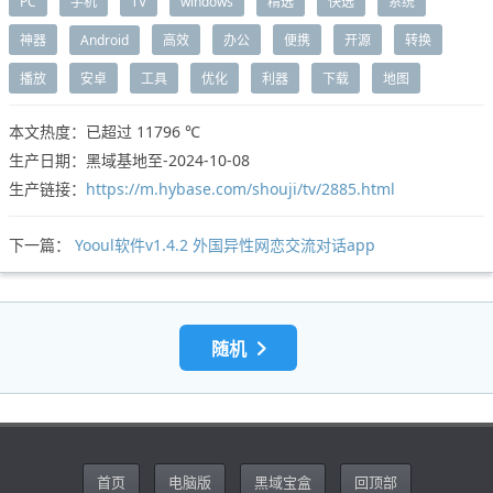
PC
手机
TV
windows
精选
快选
系统
神器
Android
高效
办公
便携
开源
转换
播放
安卓
工具
优化
利器
下载
地图
本文热度：已超过
11796 ℃
生产日期：黑域基地至-2024-10-08
生产链接：
https://m.hybase.com/shouji/tv/2885.html
下一篇：
Yooul软件v1.4.2 外国异性网恋交流对话app
随机
首页
电脑版
黑域宝盒
回顶部