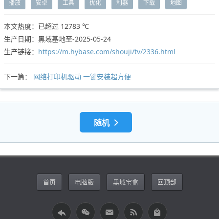
播放
安卓
工具
优化
利器
下载
地图
本文热度：已超过
12783 ℃
生产日期：黑域基地至-2025-05-24
生产链接：
https://m.hybase.com/shouji/tv/2336.html
下一篇：
网络打印机驱动 一键安装超方便
随机
首页
电脑版
黑域宝盒
回顶部