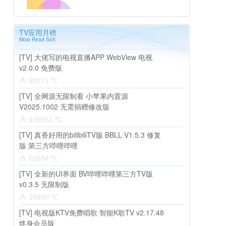
TV应用月榜
Most Read Soft
[TV] 大佬写的电视直播APP WebView 电视
v2.0.0 免费版
99271 ℃
[TV] 全网源无限制看 小苹果内置源
V2025.1002 无需捐赠修改版
135951 ℃
[TV] 真香好用的bilibiliTV版 BBLL V1.5.3 修复
版 第三方哔哩哔哩
65884 ℃
[TV] 全新的UI界面 BV哔哩哔哩第三方TV版
v0.3.5 无限制版
35890 ℃
[TV] 电视版KTV免费唱歌 智能K歌TV v2.17.48
终身会员版