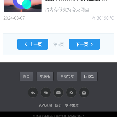
占内存低支持夸克网盘
2024-08-07
30190 ℃
上一页
第5页
下一页
首页
电脑版
黑域宝盒
回顶部
站点地图
联系
支持黑域
黑域基地手机版
| 粤ICP备19009943号-2