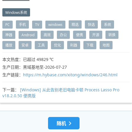
Windows系统
PC
手机
TV
windows
精选
快选
系统
神器
Android
高效
办公
便携
开源
转换
播放
安卓
工具
优化
利器
下载
地图
本文热度：已超过
49829 ℃
生产日期：黑域基地至-2026-07-27
生产链接：
https://m.hybase.com/xitong/windows/246.html
下一篇：
[Windows] 从此告别老旧电脑卡顿 Process Lasso Pro
v18.2.0.50 便携版
随机