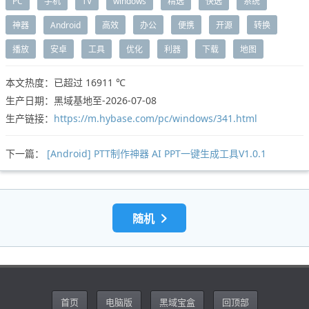
PC
手机
TV
windows
精选
快选
系统
神器
Android
高效
办公
便携
开源
转换
播放
安卓
工具
优化
利器
下载
地图
本文热度：已超过
16911 ℃
生产日期：黑域基地至-2026-07-08
生产链接：
https://m.hybase.com/pc/windows/341.html
下一篇：
[Android] PTT制作神器 AI PPT一键生成工具V1.0.1
随机
首页
电脑版
黑域宝盒
回顶部