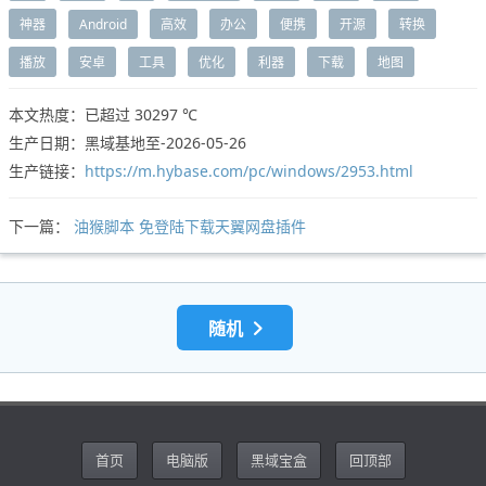
神器
Android
高效
办公
便携
开源
转换
播放
安卓
工具
优化
利器
下载
地图
本文热度：已超过
30297 ℃
生产日期：黑域基地至-2026-05-26
生产链接：
https://m.hybase.com/pc/windows/2953.html
下一篇：
油猴脚本 免登陆下载天翼网盘插件
随机
首页
电脑版
黑域宝盒
回顶部