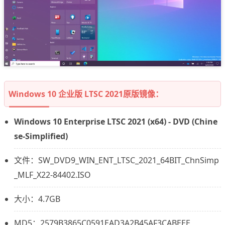
Windows 10 企业版 LTSC 2021原版镜像：
Windows 10 Enterprise LTSC 2021 (x64) - DVD (Chine
se-Simplified)
文件：SW_DVD9_WIN_ENT_LTSC_2021_64BIT_ChnSimp
_MLF_X22-84402.ISO
大小：4.7GB
MD5：2579B3865C0591EAD3A2B45AF3CABEEE