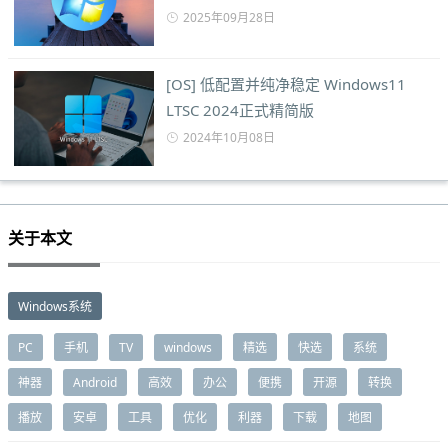
2025年09月28日
[OS] 低配置并纯净稳定 Windows11
LTSC 2024正式精简版
2024年10月08日
关于本文
Windows系统
PC
手机
TV
windows
精选
快选
系统
神器
Android
高效
办公
便携
开源
转换
播放
安卓
工具
优化
利器
下载
地图