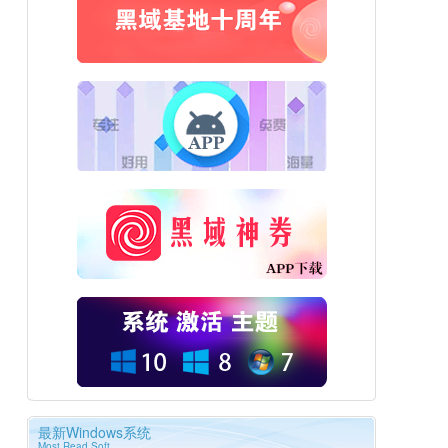
最新Windows系统
Most Read Soft