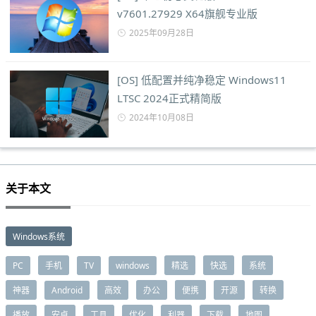
v7601.27929 X64旗舰专业版
2025年09月28日
[OS] 低配置并纯净稳定 Windows11
LTSC 2024正式精简版
2024年10月08日
关于本文
Windows系统
PC
手机
TV
windows
精选
快选
系统
神器
Android
高效
办公
便携
开源
转换
播放
安卓
工具
优化
利器
下载
地图