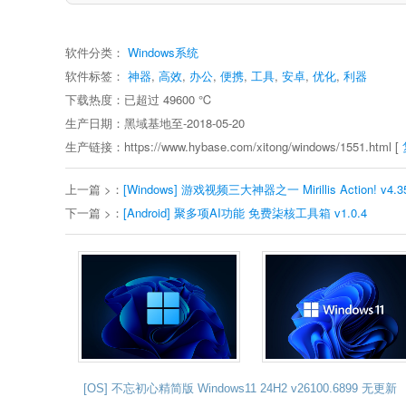
软件分类：
Windows系统
软件标签：
神器
,
高效
,
办公
,
便携
,
工具
,
安卓
,
优化
,
利器
下载热度：已超过
49600
℃
生产日期：黑域基地至-2018-05-20
生产链接：https://www.hybase.com/xitong/windows/1551.html [
上一篇 >：
[Windows] 游戏视频三大神器之一 Mirillis Action! v
下一篇 >：
[Android] 聚多项AI功能 免费柒核工具箱 v1.0.4
[OS] 不忘初心精简版 Windows11 24H2 v26100.6899 无更新