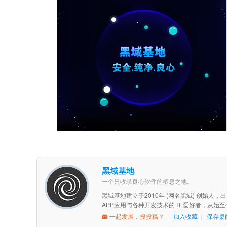
黑域基地
一个只收录良心软件的栖息之地。
黑域基地建立于2010年 (网名黑域) 创始人
APP应用与各种开发技术的 IT 爱好者，从
一起发展，投投稿？
|
加入收藏
|
保存桌