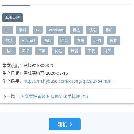
其他系统
PC
手机
TV
windows
精选
快选
系统
神器
Android
高效
办公
便携
开源
转换
播放
安卓
工具
优化
利器
下载
地图
本文热度：已超过
38003 ℃
生产日期：黑域基地至-2020-08-16
生产链接：
https://m.hybase.com/xitong/qtos/2754.html
下一篇：
天文爱好者必下 星图v3.0手机观宇宙
随机