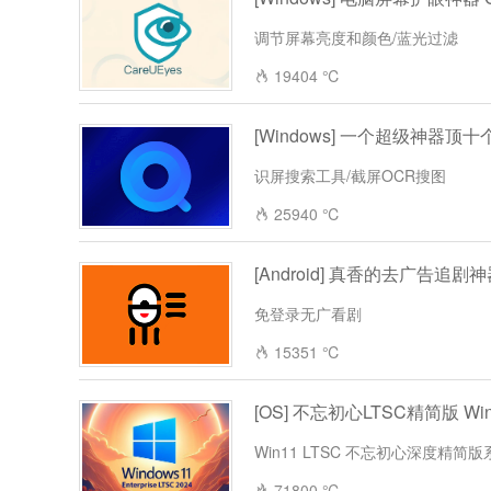
调节屏幕亮度和颜色/蓝光过滤
19404 ℃
[Windows] 一个超级神器顶十个工
识屏搜索工具/截屏OCR搜图
25940 ℃
[Android] 真香的去广告追剧神
免登录无广看剧
15351 ℃
[OS] 不忘初心LTSC精简版 Wind
Win11 LTSC 不忘初心深度精简版
71800 ℃