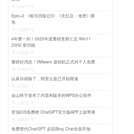
11677 ℃
Epic+2 《银河历险记3》《失忆症：地堡》限
免
11004 ℃
4年磨一剑！2025年度重磅更新汇总 Win11
25H2 新功能
11120 ℃
重磅好消息！VMware 虚拟机正式对个人免费
17414 ℃
认真你就输了，阿里云盘已开始限速
13066 ℃
金山终于发布了内置AI版本的WPS办公软件
11855 ℃
登顶iOS免费榜 ChatGPT官方版APP上架苹果
10616 ℃
免费替代ChatGPT 必应Bing Chat全面开放