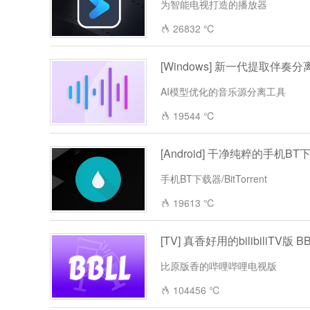
为智能电视打造的播放器
26832 ℃
[Windows] 新一代提取伴奏分离
AI模型优化的音乐源分离工具
19544 ℃
[Android] 干净纯粹的手机BT下载
手机BT下载器/BitTorrent
19613 ℃
[TV] 真香好用的bilibiliTV版 
比原版香的哔哩哔哩电视版
104456 ℃