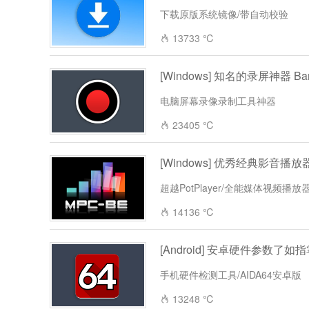
下载原版系统镜像/带自动校验
13733 ℃
[Windows] 知名的录屏神器 Ba
电脑屏幕录像录制工具神器
23405 ℃
[Windows] 优秀经典影音播放器 M
超越PotPlayer/全能媒体视频播放
14136 ℃
[Android] 安卓硬件参数了如指掌
手机硬件检测工具/AIDA64安卓版
13248 ℃