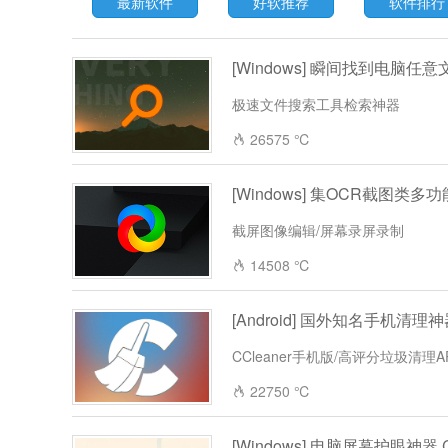
最新软件
好软推荐
软件排行
[Windows] 瞬间找到电脑任意文件 E
极速文件搜索工具检索神器
26575 ℃
[Windows] 集OCR截图类多功能
截屏图像编辑/屏幕录屏录制
14508 ℃
[Android] 国外知名手机清理神器 C
CCleaner手机版/高评分垃圾清理A
22750 ℃
[Windows] 电脑屏幕护眼神器 Ca