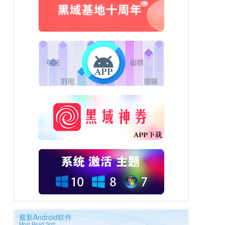
最新Android软件
Most Read Soft