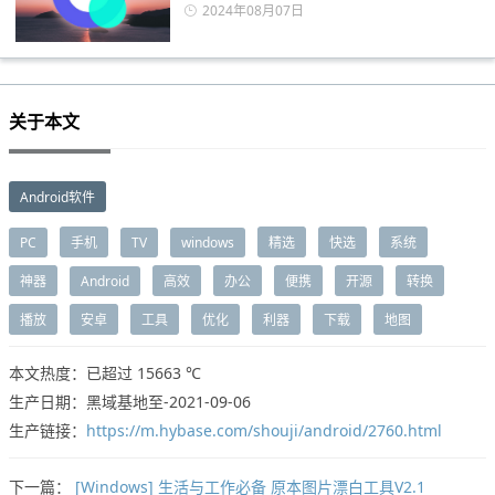
2024年08月07日
关于本文
Android软件
PC
手机
TV
windows
精选
快选
系统
神器
Android
高效
办公
便携
开源
转换
播放
安卓
工具
优化
利器
下载
地图
本文热度：已超过
15663 ℃
生产日期：黑域基地至-2021-09-06
生产链接：
https://m.hybase.com/shouji/android/2760.html
下一篇：
[Windows] 生活与工作必备 原本图片漂白工具V2.1