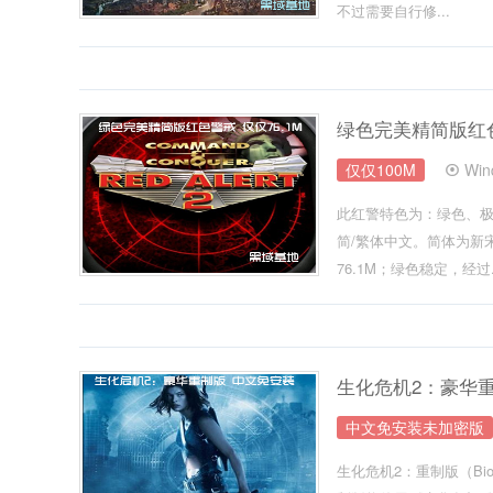
不过需要自行修...
绿色完美精简版红色
仅仅100M
Wi
此红警特色为：绿色、极
简/繁体中文。简体为新宋
76.1M；绿色稳定，经过.
生化危机2：豪华
中文免安装未加密版
生化危机2：重制版（Bio