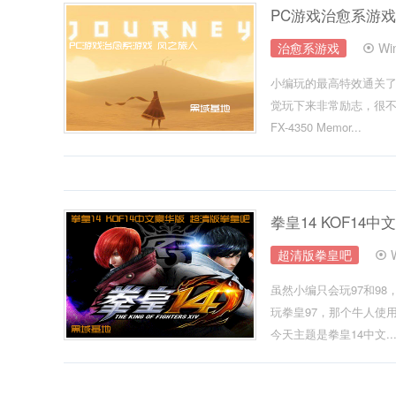
PC游戏治愈系游戏
治愈系游戏
Wi
小编玩的最高特效通关
觉玩下来非常励志，很不错的一款游
FX-4350 Memor...
拳皇14 KOF14
超清版拳皇吧
虽然小编只会玩97和9
玩拳皇97，那个牛人使
今天主题是拳皇14中文..