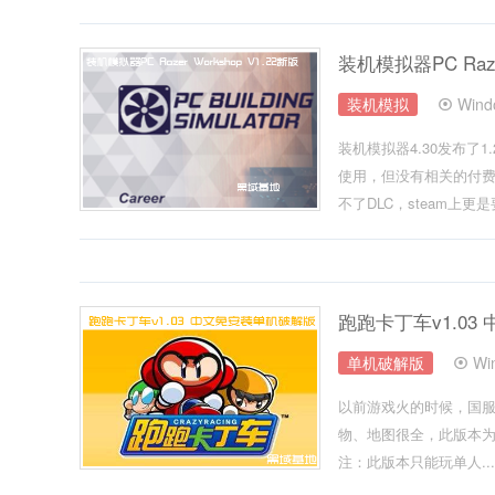
装机模拟器PC Razer
装机模拟
Win
装机模拟器4.30发布
使用，但没有相关的付费
不了DLC，steam上更是要
跑跑卡丁车v1.0
单机破解版
Wi
以前游戏火的时候，国
物、地图很全，此版本
注：此版本只能玩单人...