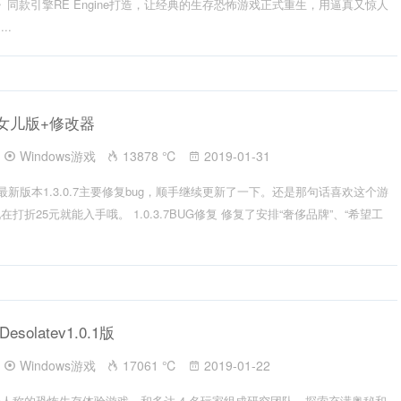
同款引擎RE Engine打造，让经典的生存恐怖游戏正式重生，用逼真又惊人
..
.7女儿版+修改器
Windows游戏
13878 ℃
2019-01-31
最新版本1.3.0.7主要修复bug，顺手继续更新了一下。还是那句话喜欢这个游
折25元就能入手哦。 1.0.3.7BUG修复 修复了安排“奢侈品牌”、“希望工
olatev1.0.1版
Windows游戏
17061 ℃
2019-01-22
人称的恐怖生存体验游戏。和多达 4 名玩家组成研究团队，探索充满奥秘和