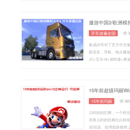
邀游中国2/欧洲模
开车游遍全国
集成23号补丁官方中文
路语音，导航，电台播放
JC+宝马18+保时捷+奥迪，
15年前超级玛丽Wi
15年前玛丽
W
儿时的回忆啊，一个怀旧
否将儿时的经典红白机
3D渲染、纹理肌肤都用上.