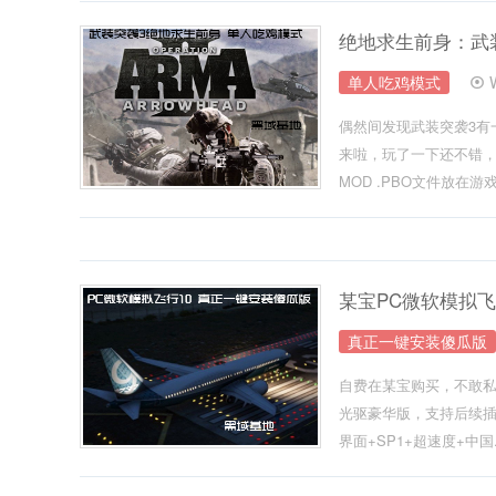
绝地求生前身：武
单人吃鸡模式
偶然间发现武装突袭3有
来啦，玩了一下还不错，
MOD .PBO文件放在游戏
某宝PC微软模拟飞
真正一键安装傻瓜版
自费在某宝购买，不敢私
光驱豪华版，支持后续插
界面+SP1+超速度+中国.