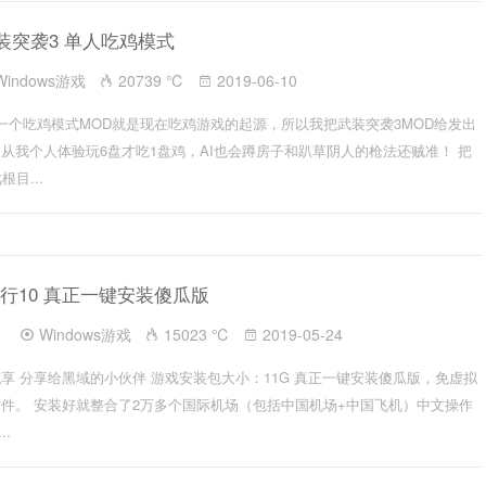
装突袭3 单人吃鸡模式
Windows游戏
20739 ℃
2019-06-10
一个吃鸡模式MOD就是现在吃鸡游戏的起源，所以我把武装突袭3MOD给发出
从我个人体验玩6盘才吃1盘鸡，AI也会蹲房子和趴草阴人的枪法还贼准！ 把
根目...
行10 真正一键安装傻瓜版
Windows游戏
15023 ℃
2019-05-24
享 分享给黑域的小伙伴 游戏安装包大小：11G 真正一键安装傻瓜版，免虚拟
件。 安装好就整合了2万多个国际机场（包括中国机场+中国飞机）中文操作
..