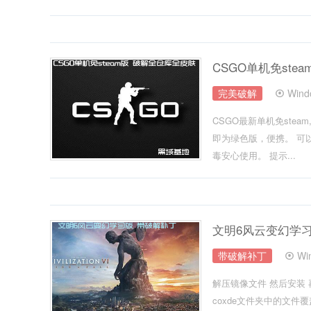
CSGO单机免ste
完美破解
Win
CSGO最新单机免st
即为绿色版，便携。 可
毒安心使用。 提示...
文明6风云变幻学习
带破解补丁
Wi
解压镜像文件 然后安装 
coxde文件夹中的文件