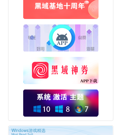
Windows游戏精选
Most Read Soft