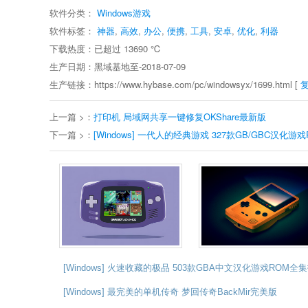
软件分类：
Windows游戏
软件标签：
神器
,
高效
,
办公
,
便携
,
工具
,
安卓
,
优化
,
利器
下载热度：已超过
13690
℃
生产日期：黑域基地至-2018-07-09
生产链接：https://www.hybase.com/pc/windowsyx/1699.html [
上一篇 >：
打印机 局域网共享一键修复OKShare最新版
下一篇 >：
[Windows] 一代人的经典游戏 327款GB/GBC汉化
[Windows] 火速收藏的极品 503款GBA中文汉化游戏ROM全
[Windows] 最完美的单机传奇 梦回传奇BackMir完美版