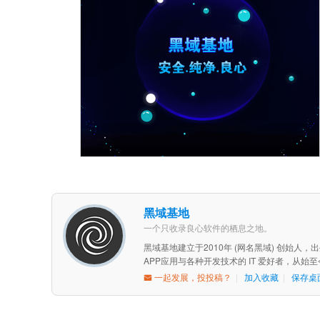
黑域基地
一个只收录良心软件的栖息之地。
黑域基地建立于2010年 (网名黑域) 创始人
APP应用与各种开发技术的 IT 爱好者，从
一起发展，投投稿？
|
加入收藏
|
保存桌