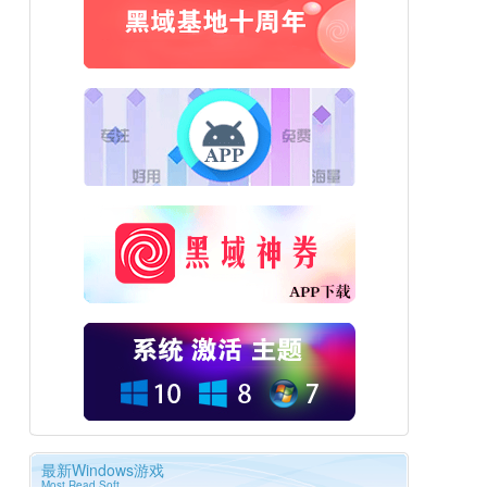
最新Windows游戏
Most Read Soft