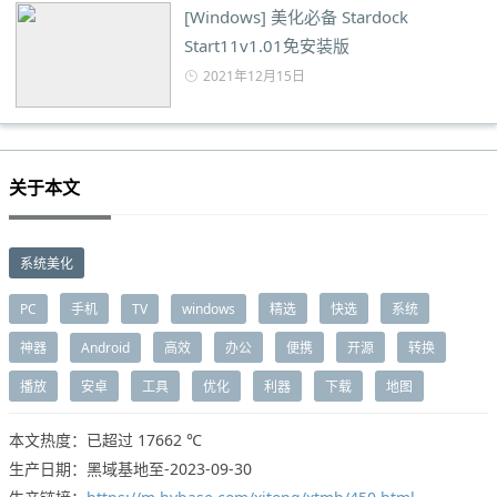
[Windows] 美化必备 Stardock
Start11v1.01免安装版
2021年12月15日
关于本文
系统美化
PC
手机
TV
windows
精选
快选
系统
神器
Android
高效
办公
便携
开源
转换
播放
安卓
工具
优化
利器
下载
地图
本文热度：已超过
17662 ℃
生产日期：黑域基地至-2023-09-30