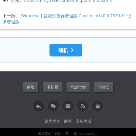
生产链接：
https://m.hybase.com/xitong/xtmh/450.html
下一篇：
[Windows] 谷歌浏览器增强版 Chrome v140.0.7339.81 便
携增强版
随机
首页
电脑版
黑域宝盒
回顶部
站点地图
联系
支持黑域
黑域基地手机版
| 粤ICP备19009943号-2