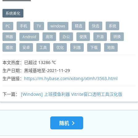
系统美化
PC
手机
TV
windows
精选
快选
系统
神器
Android
高效
办公
便携
开源
转换
播放
安卓
工具
优化
利器
下载
地图
本文热度：已超过
13286 ℃
生产日期：黑域基地至-2021-11-29
生产链接：
https://m.hybase.com/xitong/xtmh/3563.html
下一篇：
[Windows] 上班摸鱼利器 Vitrite窗口透明工具汉化版
随机