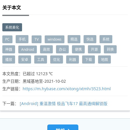
关于本文
系统美化
PC
手机
TV
windows
精选
快选
系统
神器
Android
高效
办公
便携
开源
转换
播放
安卓
工具
优化
利器
下载
地图
本文热度：已超过
12123 ℃
生产日期：黑域基地至-2021-10-02
生产链接：
https://m.hybase.com/xitong/xtmh/3523.html
下一篇：
[Android] 重温激情 极品飞车17 最高通缉解锁版