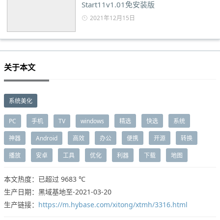
Start11v1.01免安装版
2021年12月15日
关于本文
系统美化
PC
手机
TV
windows
精选
快选
系统
神器
Android
高效
办公
便携
开源
转换
播放
安卓
工具
优化
利器
下载
地图
本文热度：已超过
9683 ℃
生产日期：黑域基地至-2021-03-20
生产链接：
https://m.hybase.com/xitong/xtmh/3316.html