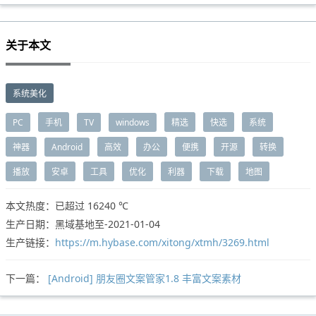
关于本文
系统美化
PC
手机
TV
windows
精选
快选
系统
神器
Android
高效
办公
便携
开源
转换
播放
安卓
工具
优化
利器
下载
地图
本文热度：已超过
16240 ℃
生产日期：黑域基地至-2021-01-04
生产链接：
https://m.hybase.com/xitong/xtmh/3269.html
下一篇：
[Android] 朋友圈文案管家1.8 丰富文案素材