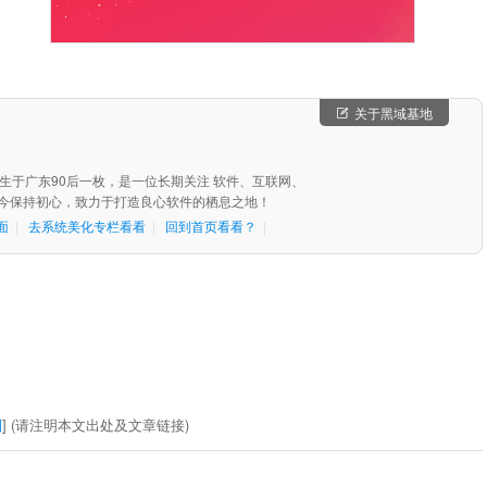
关于黑域基地
，出生于广东90后一枚，是一位长期关注 软件、互联网、
始至今保持初心，致力于打造良心软件的栖息之地！
面
|
去系统美化专栏看看
|
回到首页看看？
|
制
] (请注明本文出处及文章链接)