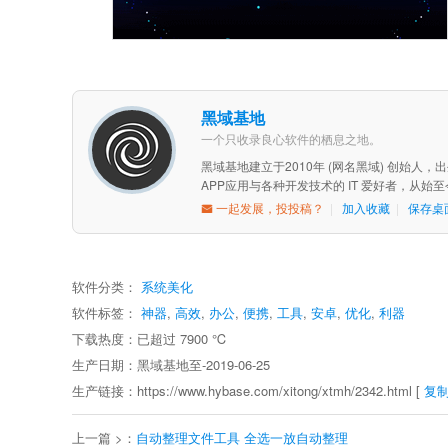
黑域基地
一个只收录良心软件的栖息之地。
黑域基地建立于2010年 (网名黑域) 创始人
APP应用与各种开发技术的 IT 爱好者，从
一起发展，投投稿？
|
加入收藏
|
保存桌
软件分类：
系统美化
软件标签：
神器
,
高效
,
办公
,
便携
,
工具
,
安卓
,
优化
,
利器
下载热度：已超过
7900
℃
生产日期：黑域基地至-2019-06-25
生产链接：https://www.hybase.com/xitong/xtmh/2342.html [
复
上一篇 >：
自动整理文件工具 全选一放自动整理