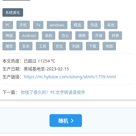
系统美化
PC
手机
TV
windows
精选
快选
系统
神器
Android
高效
办公
便携
开源
转换
播放
安卓
工具
优化
利器
下载
地图
本文热度：已超过
11254 ℃
生产日期：黑域基地至-2023-02-15
生产链接：
https://m.hybase.com/xitong/xtmh/1759.html
下一篇：
你找了很久的！PC文字转语音软件
随机