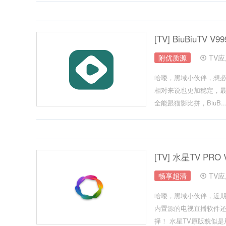
[TV] BiuBiuT
附优质源
TV
哈喽，黑域小伙伴，想
相对来说也更加稳定，最
全能跟猫影比拼，BiuB..
[TV] 水星TV P
畅享超清
TV
哈喽，黑域小伙伴，近期
内置源的电视直播软件还
择！ 水星TV原版貌似是用