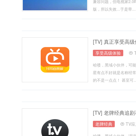
兼容问题，但电视家2.
版，所以失效...于是带...
[TV] 真正享受高
享受高级体验
哈喽，黑域小伙伴，可
星有点不好就是名称经常
的不是一点点！ 甚至可..
[TV] 老牌经典追
老牌经典
TV
哈喽，黑域小伙伴，话说