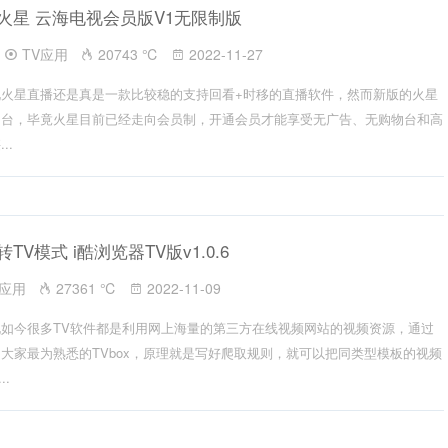
套壳火星 云海电视会员版V1无限制版
TV应用
20743 ℃
2022-11-27
火星直播还是真是一款比较稳的支持回看+时移的直播软件，然而新版的火星
物台，毕竟火星目前已经走向会员制，开通会员才能享受无广告、无购物台和高
..
转TV模式 i酷浏览器TV版v1.0.6
V应用
27361 ℃
2022-11-09
如今很多TV软件都是利用网上海量的第三方在线视频网站的视频资源，通过
大家最为熟悉的TVbox，原理就是写好爬取规则，就可以把同类型模板的视频
..