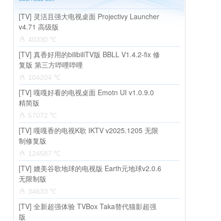
[TV] 灵活且强大电视桌面 Projectivy Launcher
v4.71 高级版
40330 ℃
[TV] 真香好用的bilibiliTV版 BBLL V1.4.2-fix 修
复版 第三方哔哩哔哩
104204 ℃
[TV] 嘎嘎好看的电视桌面 Emotn UI v1.0.9.0
精简版
57072 ℃
[TV] 嘎嘎香的电视K歌 IKTV v2025.1205 无限
制修复版
124587 ℃
[TV] 媲美谷歌地球的电视版 Earth元地球v2.0.6
无限制版
34633 ℃
[TV] 全新超强体验 TVBox Taka替代猫影超强
版