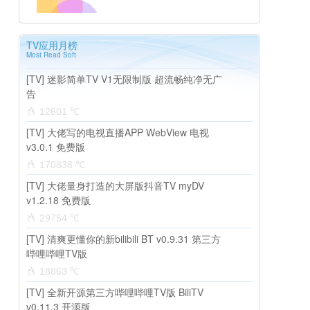
TV应用月榜
Most Read Soft
[TV] 迷影简单TV V1无限制版 超流畅纯净无广
告
12601 ℃
[TV] 大佬写的电视直播APP WebView 电视
v3.0.1 免费版
170838 ℃
[TV] 大佬量身打造的大屏版抖音TV myDV
v1.2.18 免费版
29754 ℃
[TV] 清爽更懂你的新bilibili BT v0.9.31 第三方
哔哩哔哩TV版
18863 ℃
[TV] 全新开源第三方哔哩哔哩TV版 BiliTV
v0.11.3 开源版