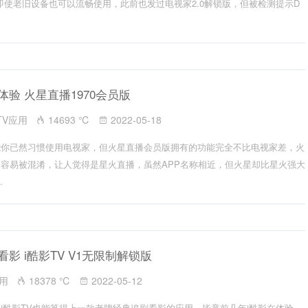
0即使老旧设备也可以流畅使用，此前也发过电视家2.0解锁版，但被检测提示D
级体验 火星直播1970会员版
TV应用
14693 ℃
2022-05-18
能你已然习惯使用电视家，但火星直播会员版拥有的功能完全不比电视家差，火
容易被混淆，让人觉得是星火直播，虽然APP名称相近，但火星却比星火强大
.
剧看影 i酷影TV V1无限制解锁版
应用
18378 ℃
2022-05-12
i酷影TV也能算得上一款老牌经典追剧看影的应用，毕竟前几年i酷影在体验、