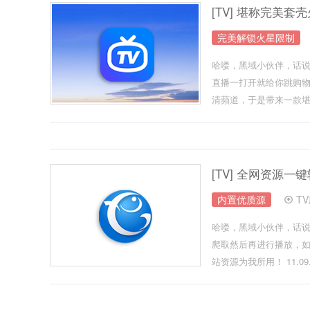
[TV] 堪称完美
完美解锁火星限制
哈喽，黑域小伙伴，话说
直播一打开就给你跳购
清蘋道，于是带来一款堪.
[TV] 全网资源一键
内置优质源
T
哈喽，黑域小伙伴，话说
爬取然后再进行播放，如
站资源为我所用！ 11.09.