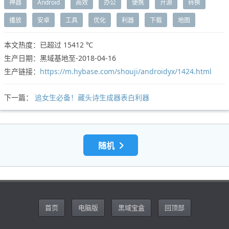
神器
Android
高效
办公
便携
开源
转换
播放
安卓
工具
优化
利器
下载
地图
本文热度：已超过
15412 ℃
生产日期：黑域基地至-2018-04-16
生产链接：
https://m.hybase.com/shouji/androidyx/1424.html
下一篇：
追女生必备！藏头诗生成器表白利器
随机
首页
电脑版
黑域宝盒
回顶部